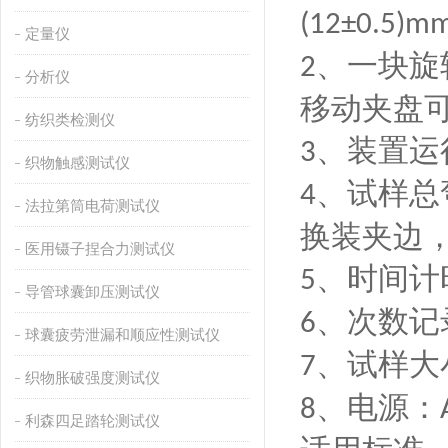
(12±0.5)m
定量仪
、一块旋
2
分析仪
移动夹盘
纺织类检测仪
、装置运
3
织物触感测试仪
、试样总
4
法拉第筒电荷测试仪
换装夹边
医用镊子捏合力测试仪
、时间计
5
导管球囊卸压测试仪
、次数记
6
球囊疲劳泄漏和顺应性测试仪
、试样大
7
织物胀破强度测试仪
、电源：
8
利森四足踏轮测试仪