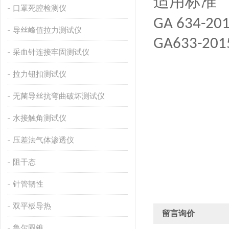
适用标准
口罩死腔检测仪
GA 634-20
导丝峰值拉力测试仪
GA633-201
采血针连接牢固测试仪
拉力钮扣测试仪
无菌导丝抗弯曲破坏测试仪
水接触角测试仪
压差法气体渗透仪
阻干态
针管韧性
双平板导热
留言询价
鲁尔圆锥