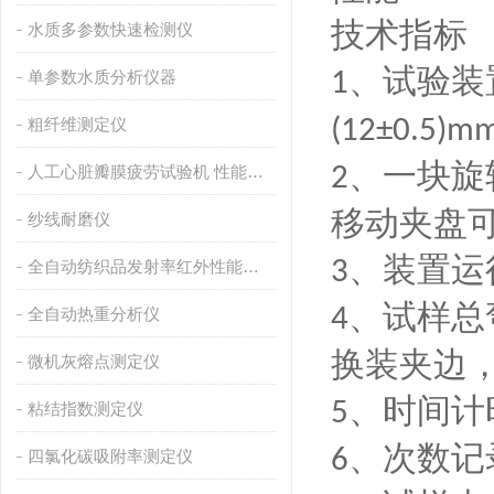
技术指标
水质多参数快速检测仪
、试验装
1
单参数水质分析仪器
(12±0.5)m
粗纤维测定仪
、一块旋
2
人工心脏瓣膜疲劳试验机 性能稳定
移动夹盘
纱线耐磨仪
、装置运
3
全自动纺织品发射率红外性能分析
、试样总
4
全自动热重分析仪
换装夹边
微机灰熔点测定仪
、时间计
5
粘结指数测定仪
、次数记
6
四氯化碳吸附率测定仪