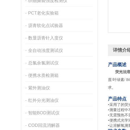
织物撕裂强度检测仪
PCT老化实验箱
沥青软化点试验器
数显沥青针入度仪
详情介
全自动浊度测试仪
总氯余氯测试仪
产品概述
荧光法
便携水质检测箱
度/叶绿素/
紫外测油仪
求。
产品特点
红外分光测油仪
•
采用了的荧
•
测量过程中
智能BOD测试仪
•
无需预热不
•
便携式光学
COD回流消解器
•让溶解氧测