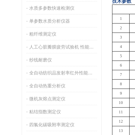
技术参数
水质多参数快速检测仪
1
单参数水质分析仪器
2
粗纤维测定仪
3
人工心脏瓣膜疲劳试验机 性能稳定
4
5
纱线耐磨仪
6
全自动纺织品发射率红外性能分析
7
8
全自动热重分析仪
9
微机灰熔点测定仪
10
粘结指数测定仪
11
12
四氯化碳吸附率测定仪
13