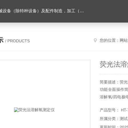
售。（企业经营涉及行政许可的，凭许可证件经营）化成套设别及配件，机械设备（除特种设备）及配件制造，加工（以上限分支机构经营），设计，批发，零售，模具，五金制品，工具加工（限分支机构经营），设计，批发，零售。五金交电，金属材料，金属制品，不锈钢制品，建筑材料，钢材，橡塑制品，环保设备，润滑剂，汽车配件，摩托车配件的批发，零售。（企业经营涉及行政许可的，凭许可证件经营）
示
您的位置：
网站
/ PRODUCTS
荧光法溶
简要描述：荧光
功能全面操作
溶解氧/四电极电
数据的读取、存
产品型号： HT-
功能。追求高性
所属分类：测试
更新时间：2025-