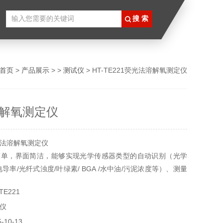
首页
>
产品展示
> >
测试仪
> HT-TE221荧光法溶解氧测定仪
解氧测定仪
法溶解氧测定仪
简单，界面简洁，能够实现光学传感器类型的自动识别（光学
导率/光纤式浊度/叶绿素/ BGA /水中油/污泥浓度等）、测量
储，传感器校准等功能，并且可以USB数据导出，实现更多
TE221
价比是我们一贯的追求。
仪
10-13