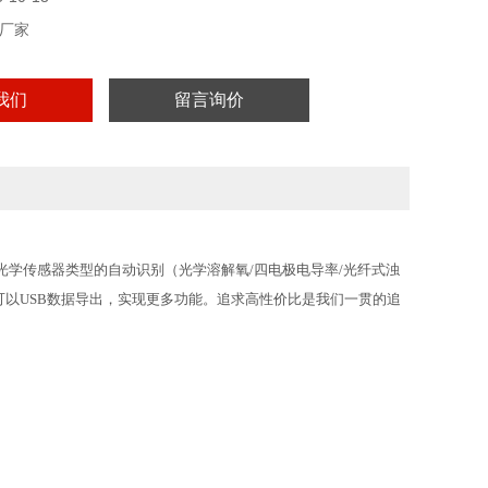
厂家
我们
留言询价
光学传感器类型的自动识别（光学溶解氧
/四电极电导率/光纤式浊
且可以USB数据导出，实现更多功能。追求高性价比是我们一贯的追