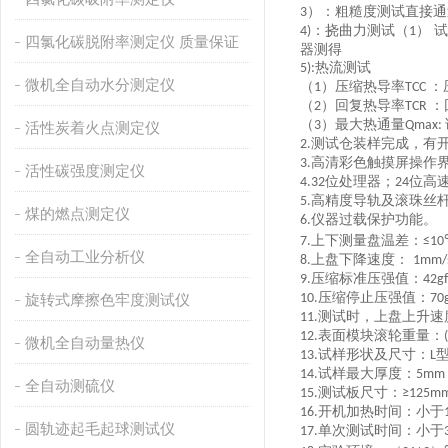
）
：粗糙度测试直接通
3
：挠曲力测试（
） 
4
)
1
四氯化碳脱附率测定仪 质量保证
器测得
热流测试
5
)
:
微机全自动水分测定仪
（
）压缩热导率
：
1
TCC
（
）回复热导率
：
2
TCR
（
）最大热通量
3
Qmax:
活性炭着火点测定仪
测试仓装样完成，有
2
.
高清彩色触摸屏操作
3
.
活性碳强度测定仪
位处理器；
位高
4.32
24
高精度导轨及滚珠丝
5.
煤的燃点测定仪
仪器过载保护功能。
6.
上下测量盘温差：
7.
≤1
全自动工业分析仪
上盘下降速度：
8.
1mm/
压缩标准压强值：
9.
42g
压缩停止压强值：
旋转式摩擦色牢度测试仪
10.
70
测试时，上盘上升速
11.
表面模块滚轮重量：
12.
微机全自动量热仪
试样形状及尺寸：
13.
L
试样最大厚度：
14.
5mm
全自动测硫仪
测试板尺寸：
15.
≥125m
开机加热时间：小于
16.
圆轨迹起毛起球测试仪
单次测试时间：小于
17.