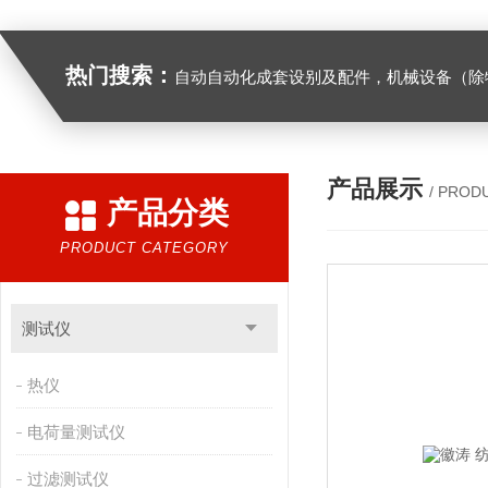
热门搜索：
自动自动化成套设别及配件，机械设备（除特种设备）及配件制造，加工（以上限分支机构经营），设计，批发，零售，模具，五金制品，工具加工（限分支机构经营），设计，批发，零售。五金交电，金属材料，金属制品，不锈钢制品，建筑材料，钢材，橡塑制品，环保设备，润滑剂，汽车配件，摩托车配件的批发，零售。（企业经营涉及行政许可的，凭许可证件经营）化成套设别及配件，机械设备（除特种设备）及配件制
产品展示
/ PROD
产品分类
PRODUCT CATEGORY
测试仪
热仪
电荷量测试仪
过滤测试仪