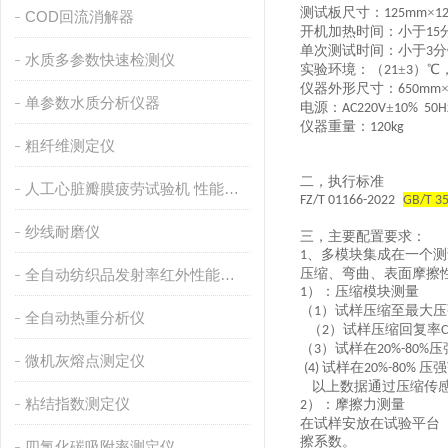
测试
板尺寸：
×
125mm
1
COD回流消解器
开机加热
时间：
小于
15
单次
测试时间：
小于
分
3
水质多参数快速检测仪
实验
环境：
（
±
）℃
21
3
仪器
外形尺寸：
6
50
mm
单参数水质分析仪器
电源
：
±
AC220V
10% 50H
仪器
重量：
1
2
0kg
粗纤维测定仪
二，
执行标准
人工心脏瓣膜疲劳试验机 性能稳定
FZ/T 01166-2022
GB/T 3
纱线耐磨仪
三，
主要配置要求
：
、
多模块集成在一个测
1
全自动纺织品发射率红外性能分析
压缩、弯曲、表面摩擦
）
：压缩模块测量
1
（
）试样压缩至最大压
1
全自动热重分析仪
（
）试样压缩回复率
2
（
）试样在
压
3
20%-80%
微机灰熔点测定仪
试样在
压强
(4)
20%-80%
以上数据通过压缩传
粘结指数测定仪
）
：摩擦力测量
2
在试样安放在试验平台
擦系数
。
四氯化碳吸附率测定仪