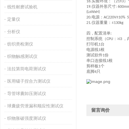
实验环境：（
）
18.
21±3
线性耐磨试验机
仪器外形尺寸
19.
: 600m
(LxWxH)
电源：
20.
AC220V±10% 
定量仪
仪器重量：
21.
≤130kg
分析仪
四，
配置
清单
:
控制系统（
：
，
CPU
≥i3
纺织类检测仪
打印机
台
1
电源线
根
1
测试软件
份
1
织物触感测试仪
串口连接线
根
1
剪样板
个
1
法拉第筒电荷测试仪
底脚
只
4
医用镊子捏合力测试仪
导管球囊卸压测试仪
球囊疲劳泄漏和顺应性测试仪
留言询价
织物胀破强度测试仪