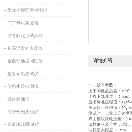
织物撕裂强度检测仪
PCT老化实验箱
沥青软化点试验器
数显沥青针入度仪
详情介绍
全自动浊度测试仪
总氯余氯测试仪
一，
技术参数：
便携水质检测箱
上下测量
盘
温差：
℃
10
上
盘下降
速度：
1mm/
s
紫外测油仪
压缩标
准压强值：
42gf/c
压缩
停止
压强
值：
70gf/c
红外分光测油仪
测试
时，
上
盘上升速度
表
面
模块
滚轮重量：
(14
智能BOD测试仪
试样形状
及尺寸：
型，
L
试样
最大厚度
：
5
mm