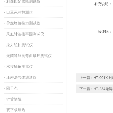
利森四足踏轮测试仪
补充说明：
口罩死腔检测仪
导丝峰值拉力测试仪
验证码：
采血针连接牢固测试仪
拉力钮扣测试仪
无菌导丝抗弯曲破坏测试仪
水接触角测试仪
压差法气体渗透仪
上一篇：
HT-001
阻干态
下一篇：
HT-234
针管韧性
双平板导热