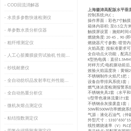
COD回流消解器
上海徽涛高配版水平垂
控制系统
；
;PLC
水质多参数快速检测仪
操作界面：彩色
寸触摸
7
箱体内容积
至
立方
:
0.5
单参数水质分析仪器
触摸屏设置：
施焰时间
:
燃烧角度
·
，
·
即
: 20
45
90
(
粗纤维测定仪
燃烧器尺寸参数
喷管
:
火焰高度
按标准要求
:
全自动点火功能，配高
人工心脏瓣膜疲劳试验机 性能稳定
型热电偶：直径
K
1.5MM
对样方式
电机驱动前后
:
纱线耐磨仪
效验火焰温度块：黄铜
2
不锈钢制作火焰尺
把；
1
全自动纺织品发射率红外性能分析
设备自带排风系统
套；
1
燃气体浓度检测报警
系
全自动热重分析仪
不锈钢夹具
套（水平和
2
型带色液体流量计
套
U
1
不锈钢余灰接废盘
套；
1
微机灰熔点测定仪
和
功率燃烧系
50W
500W
气源：液化石油气（仲
粘结指数测定仪
外型尺寸：
1310*650*1
线性燃烧速率（
）
V
PLC
四氯化碳吸附率测定仪