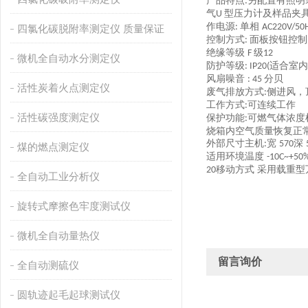
产品特点
另配置有照明
:
气
型压力计及样品夹
U
作电源
单相
:
AC220V/50
四氯化碳脱附率测定仪 质量保证
控制方式
面板按钮控制
:
绝缘等级
级
F
12
微机全自动水分测定仪
防护等级
适合室内
: IP20(
风扇噪音
分贝
: 45
活性炭着火点测定仪
废气排放方式
侧进风，
:
工作方式
可连续工作
:
活性碳强度测定仪
保护功能
可燃气体浓度
:
烧箱内空气质量恢复正
外部尺寸主机
宽
深
:
570
煤的燃点测定仪
适用环境温度
-10C~+50
移动方式 采用载重
20
全自动工业分析仪
旋转式摩擦色牢度测试仪
微机全自动量热仪
留言询价
全自动测硫仪
圆轨迹起毛起球测试仪