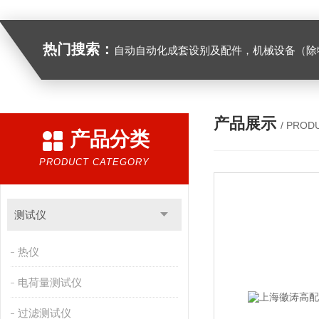
热门搜索：
自动自动化成套设别及配件，机械设备（除特种设备）及配件制造，加工（以上限分支机构经营），设计，批发，零售，模具，五金制品，工具加工（限分支机构经营），设计，批发，零售。五金交电，金属材料，金属制品，不锈钢制品，建筑材料，钢材，橡塑制品，环保设备，润滑剂，汽车配件，摩托车配件的批发，零售。（企业经营涉及行政许可的，凭许可证件经营）化成套设别及配件，机械设备（除特种设备）及配件制
产品展示
/ PROD
产品分类
PRODUCT CATEGORY
测试仪
热仪
电荷量测试仪
过滤测试仪