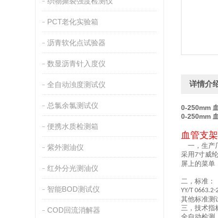
织物撕裂强度检测仪
PCT老化实验箱
沥青软化点试验器
数显沥青针入度仪
详情介
全自动浊度测试仪
总氯余氯测试仪
0-250m
0-250m
便携水质检测箱
血管
支架
一，
生产
紫外测油仪
采用
寸
威
7
屏上的菜单
红外分光测油仪
二，
标准：
智能BOD测试仪
YY/T 0663.2-
其他标准测
三，
技术指
COD回流消解器
全自动检测