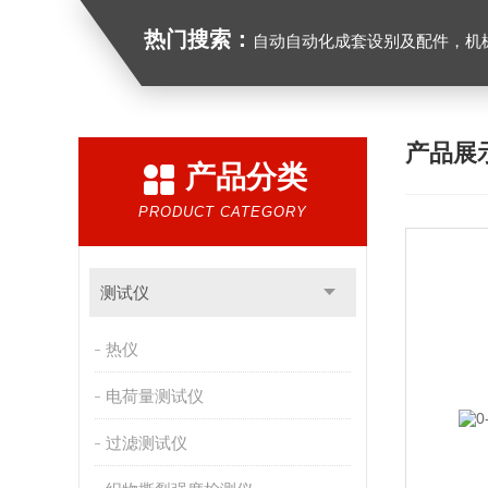
热门搜索：
自动自动化成套设别及配件，机械设备（除特种设备）及配件制造，加工（以上限分支机构经营），设计，批发，零售，模具，五金制品，工具加工（限分支机构经营），设计，批发，零售。五金交电，金属材料，金属制品，不锈钢制品，建筑材料，钢材，橡塑制品，环保设备，润滑剂，汽车配件，摩托车配件的批发，零
产品展
产品分类
PRODUCT CATEGORY
测试仪
热仪
电荷量测试仪
过滤测试仪