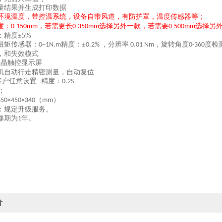
量
结果并生成
打印数据
环境温度，带控温系统，设备自带风道，有防护罩，温度传感器等；
度：
，若需更长
选择另外一款，若需要
选择另
0-150mm
0-350mm
0-500mm
：精度
±
5%
扭矩传感器
：
精度：±
，
分辨率
，
旋转角度
度
检
0~1N.m
0.2%
0.01 Nm
0-360
，和失效模式
液晶触控显示屏
机自动行走精密测量，自动复位
客户任意设置
精度：
0.2S
；
（
）
650
×
45
0
×
34
0
mm
：规定升级服务。
修期为
年。
1
价