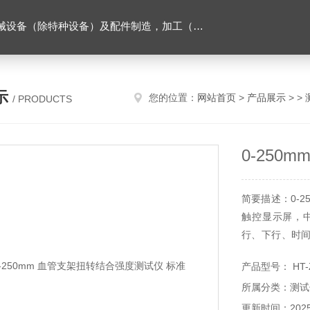
售。（企业经营涉及行政许可的，凭许可证件经营）化成套设别及配件，机械设备（除特种设备）及配件制造，加工（以上限分支机构经营），设计，批发，零售，模具，五金制品，工具加工（限分支机构经营），设计，批发，零售。五金交电，金属材料，金属制品，不锈钢制品，建筑材料，钢材，橡塑制品，环保设备，润滑剂，汽车配件，摩托车配件的批发，零售。（企业经营涉及行政许可的，凭许可证件经营）
示
您的位置：
网站首页
>
产品展示
> >
/ PRODUCTS
0-250
简要描述：0-
触控显示屏，
行、下行、时
测试结果。
产品型号： HT-
所属分类：测试
更新时间：2025-