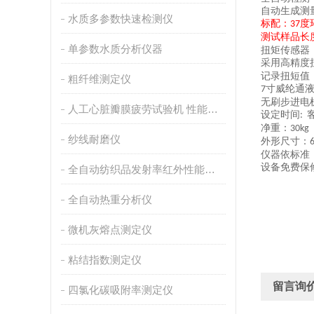
自动生成测
水质多参数快速检测仪
标配：
度
37
测试样品长
单参数水质分析仪器
扭矩传感器
采用高精度
记录扭短值
粗纤维测定仪
寸
威纶通
7
无刷步进电
人工心脏瓣膜疲劳试验机 性能稳定
设定时间
:
净重：
30
kg
纱线耐磨仪
外形尺寸：
仪器依标准
设备免费保
全自动纺织品发射率红外性能分析
全自动热重分析仪
微机灰熔点测定仪
粘结指数测定仪
留言询
四氯化碳吸附率测定仪