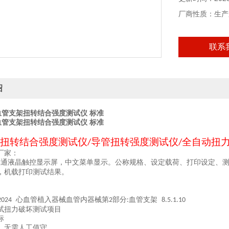
厂商性质：生产
联系
绍
m 血管支架扭转结合强度测试仪 标准
m 血管支架扭转结合强度测试仪 标准
扭转结
合强度
测试仪
导管扭转强度测试仪
全自动扭
/
/
厂家：
纶通
液晶触控显示屏，中文菜单显示。公称规格、设定载荷、打印设定、
，机载打印测试结果。
心血管植入器械血管内器械第
部分
血管支架
2024
2
:
8.5.1.10
试扭力破坏测试项目
标
，无需人工值守