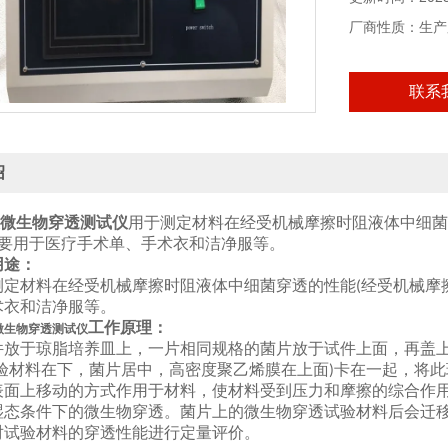
厂商性质：生产
联系
绍
微生物穿透测试仪
用于测定材料在经受机械摩擦时阻液体中细菌
要用于医疗手术单、手术衣和洁净服等。
用途：
材料在经受机械摩擦时阻液体中细菌穿透的性能
经受机械摩
(
术衣和洁净服等。
工作原理：
微生物穿透测试仪
于琼脂培养皿上，一片相同规格的菌片放于试件上面，再盖
验材料在下，菌片居中，高密度聚乙烯膜在
上面
卡在一起，将此
)
表面上移动的方式作用于材料，使材料受到压力和摩擦的综合作
湿态条件下的微生物穿透。菌片上的微生物穿透试验材料后会迁
对试验材料的穿透性能进行定量评价。