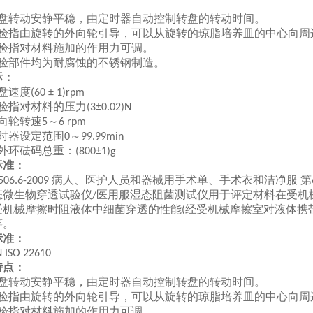
：
盘转动安静平稳，由定时器自动控制转盘的转动时间。
验指由旋转的外向轮引导，可以从旋转的琼脂培养皿的中心向周
验指对材料施加的作用力可调。
验部件均为耐腐蚀的不锈钢制造。
标：
盘速度
(60 ± 1)rpm
验指对材料的压力
(3±0.02)N
向轮转速
～
5
6 rpm
时器设定范围
～
0
99.99min
外环砝码总重：
(800±1)g
准：
病人、医护人员和器械用手术单、手术衣和洁净服 第
6.6-2009
生物穿透试验仪
医用服湿态阻菌测试仪用于评定材料在受机
/
受机械摩擦时阻液体中细菌穿透的性能
经受机械摩擦室对液体携
(
等。
准：
SO 22610
点：
盘转动安静平稳，由定时器自动控制转盘的转动时间。
验指由旋转的外向轮引导，可以从旋转的琼脂培养皿的中心向周
验指对材料施加的作用力可调。