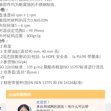
验部件均为耐腐蚀的不锈钢制造。
数：
盘速度
60 rpm ± 1 rpm
验指对材料的压力
3 N±0.02N
向轮转速
～
5
6 rpm
时器设定范围
～
0
99.99min
外环砝码总重：
800g±1g
件：
框架
 2
支撑油缸
直径
高
 2
(
90 mm, 40 mm
)
湿态阻菌测试仪
包括
安全条，
带菌条
2
(
: 1x HDPE
1x PU/PE
)
参照物
 2
(10/pk)
标准：
聚酯布根据
标准进行清洗
ISO 22610
135 g/m2
ISO 15707
培养皿
直径
高
 2
(
*
mm )
件
精密弹簧秤
按
和
标准
 2
(
EN ISEN 13795
EN 14126
)
欢迎您！
来自局域网的朋友！有什么可以帮
价