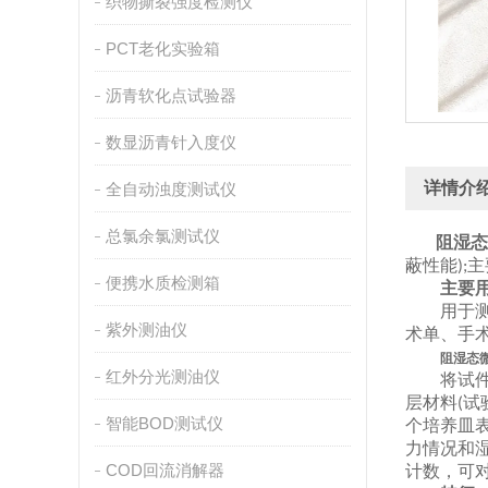
织物撕裂强度检测仪
PCT老化实验箱
沥青软化点试验器
数显沥青针入度仪
详情介
全自动浊度测试仪
总氯余氯测试仪
阻湿态
蔽性能
主
);
便携水质检测箱
主要
用于测定
紫外测油仪
术单、手
阻湿态
红外分光测油仪
将试件放
层材料
试
(
智能BOD测试仪
个培养皿
力情况和
COD回流消解器
计数，可