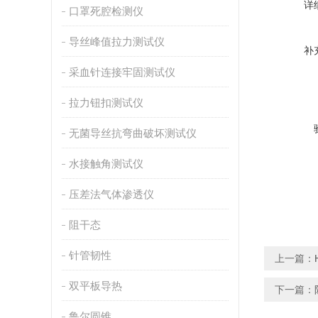
详
口罩死腔检测仪
导丝峰值拉力测试仪
补
采血针连接牢固测试仪
拉力钮扣测试仪
无菌导丝抗弯曲破坏测试仪
水接触角测试仪
压差法气体渗透仪
阻干态
针管韧性
上一篇：
双平板导热
下一篇：
鲁尔圆锥