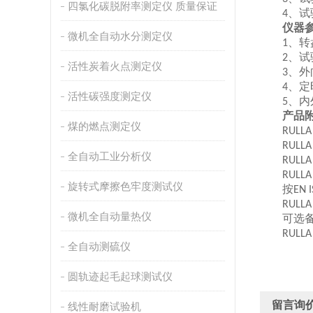
四氯化碳脱附率测定仪 质量保证
、试
4
仪器参
微机全自动水分测定仪
、转
1
、试
2
活性炭着火点测定仪
、外
3
、定
4
活性碳强度测定仪
、内
5
产品附
煤的燃点测定仪
RULLA
RULLA
全自动工业分析仪
RULLA 
RULLA
旋转式摩擦色牢度测试仪
按
EN 
RULLA
微机全自动量热仪
可选备
RULLA
全自动测硫仪
圆轨迹起毛起球测试仪
留言询
线性耐磨试验机