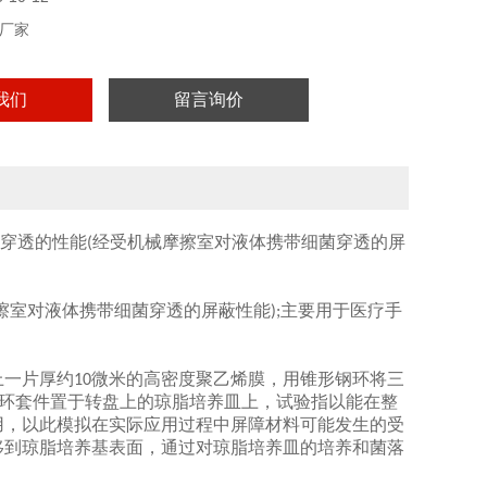
厂家
我们
留言询价
穿透的性能
经受机械摩擦室对液体携带细菌穿透的屏
(
擦室对液体携带细菌穿透的屏蔽性能
主要用于医疗手
);
上一片厚约
微米的高密度聚乙烯膜，用锥形钢环将三
10
环套件置于转盘上的琼脂培养皿上，试验指以能在整
用，以此模拟在实际应用过程中屏障材料可能发生的受
移到琼脂培养基表面，通过对琼脂培养皿的培养和菌落