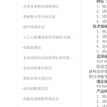
特征
水质多参数快速检测仪
、转
1
、试
2
、试
单参数水质分析仪器
3
、试
4
技术指
粗纤维测定仪
、转
1
、试
2
人工心脏瓣膜疲劳试验机 性能稳定
、外
3
、定
4
纱线耐磨仪
、内
5
适用标
全自动纺织品发射率红外性能分析
YY/T 050
阻湿态微
全自动热重分析仪
材料在经
和洁净服
微机灰熔点测定仪
满足标
YY/TEN I
粘结指数测定仪
产品特
、转
1
四氯化碳吸附率测定仪
、试
2
、试
3