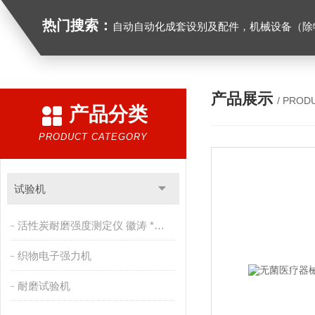
热门搜索：
自动自动化成套设别及配件，机械设备（除特种设备）及配件制造，加工（以上限分支机构经营），设计，批发，零售，模具，五金制品，工具加工（限分支机构经营），设计，批发，零售。五金交电，金属材料，金属制品，不锈钢制品，建筑材料，钢材，橡塑制品，环保设备，润滑剂，汽车配件，摩托车配件的批发，零售。（企业经营涉及行政许可的，凭许可证件经营）化成套设别及配件，机械设备（除特种设备）及配件制
产品展示
/ PROD
产品分类
PRODUCT CATEGORY
试验机
活性炭耐磨强度测定仪 徽涛 *售后
织物电子强力机
耐磨试验机