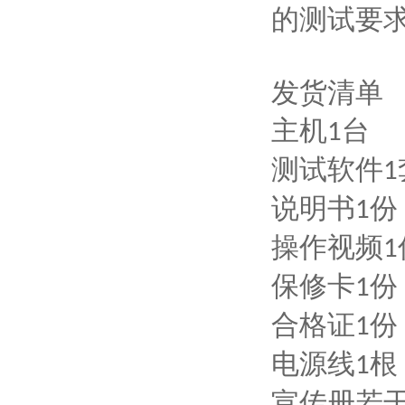
的测试要
发货清单
主机
台
1
测试软件
1
说明书
份
1
操作视频
1
保修卡
份
1
合格证
份
1
电源线
根
1
宣传册若