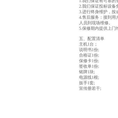
1
.
我们保证有可靠的
2
.
我们保证投标设备
3
.
进行终身维护，按
4
.
售后服务：接到用
人员到现场维修。
5
.
保修期内提供上门
五、配置清单
主机1台；
说明书1份;
合格证1份;
保修卡1份;
签收单1份;
铭牌1块;
电源线1根;
扳手1套;
宣传册若干;