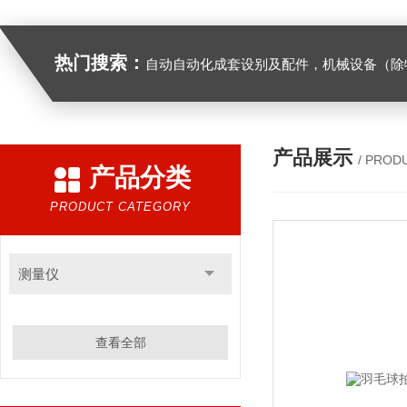
热门搜索：
自动自动化成套设别及配件，机械设备（除特种设备）及配件制造，加工（以上限分支机构经营），设计，批发，零售，模具，五金制品，工具加工（限分支机构经营），设计，批发，零售。五金交电，金属材料，金属制品，不锈钢制品，建筑材料，钢材，橡塑制品，环保设备，润滑剂，汽车配件，摩托车配件的批发，零售。（企业经营涉及行政许可的，凭许可证件经营）化成套设别及配件，机械设备（除特种设备）及配件制
产品展示
/ PROD
产品分类
PRODUCT CATEGORY
测量仪
查看全部