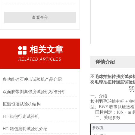
查看全部
相关文章
RELATED ARTICLES
详情介绍
羽毛球拍扭转强度试验机
多功能碎石冲击试验机产品介绍
羽毛球拍扭转强度试验机
羽
双面胶带剥离强度试验机标准分析
‌一、介绍
检测羽毛球拍中杆 +
恒温恒湿试验机结构
型、BWF 赛事认证送检
国标判定：10N・m
HT-箱包行走试验机
‌二、关键参数
‌参数项‌
HT-箱包磨耗试验机介绍