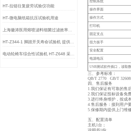
控制系统
HT-拉链往复疲劳试验仪功能
操作界面
HT-微电脑纸箱抗压试验机用途
操作方式
打印机
上海徽涛医用熔喷滤料细菌过滤效率试验机HT506B工作原理
固定支点
HT-Z344-1 脚踏开关寿命试验机 提供行业标准测试方案
扭力扳手
安全配置
电动轮椅车综合性试验机 HT-Z648 采样快速稳定
电源电压
USB测试软件插口，读取
三、
参考标准：
QB/T 2770 
四、
售后服务
1
.
我们保证有可靠的售
2
.
我们保证投标设备免
3
.
进行终身维护，按成
4
.
售后服务：接到用户
5
.
保修期内提供上门维
五、配置清单
主机1台；
说明书1份;