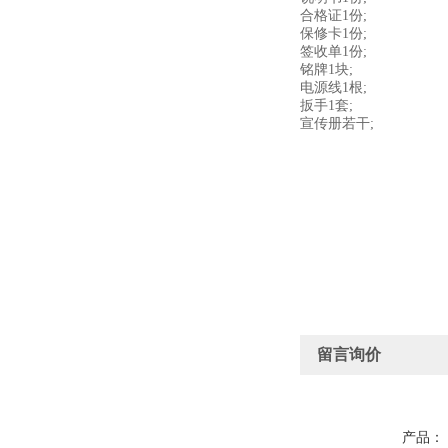
合格证1份;
保修卡1份;
签收单1份;
铭牌1块;
电源线1根;
扳手1套;
宣传册若干;
留言询价
产品：