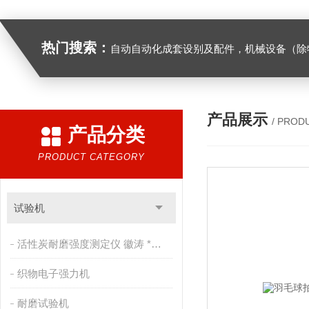
热门搜索：
自动自动化成套设别及配件，机械设备（除特种设备）及配件制造，加工（以上限分支机构经营），设计，批发，零售，模具，五金制品，工具加工（限分支机构经营），设计，批发，零售。五金交电，金属材料，金属制品，不锈钢制品，建筑材料，钢材，橡塑制品，环保设备，润滑剂，汽车配件，摩托车配件的批发，零售。（企业经营涉及行政许可的，凭许可证件经营）化成套设别及配件，机械设备（除特种设备）及配件制
产品展示
/ PROD
产品分类
PRODUCT CATEGORY
试验机
活性炭耐磨强度测定仪 徽涛 *售后
织物电子强力机
耐磨试验机