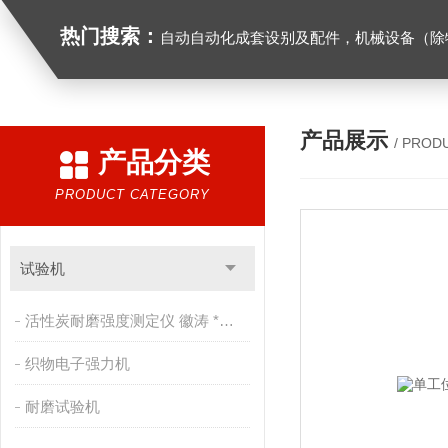
热门搜索：
自动自动化成套设别及配件，机械设备（除特种设备）及配件制造，加工（以上限分支机构经营），设计，批发，零售，模具，五金制品，工具加工（限分支机构经营），设计，批发，零售。五金交电，金属材料，金属制品，不锈钢制品，建筑材料，钢材，橡塑制品，环保设备，润滑剂，汽车配件，摩托车配件的批发，零售。（企业经营涉及行政许可的，凭许可证件经营）化成套设别及配件，机械设备（除特种设备）及配件制
产品展示
/ PROD
产品分类
PRODUCT CATEGORY
试验机
活性炭耐磨强度测定仪 徽涛 *售后
织物电子强力机
耐磨试验机