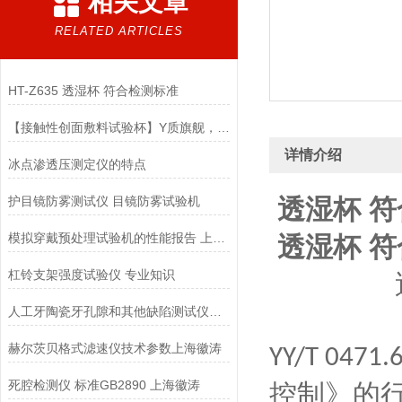
相关文章
RELATED ARTICLES
HT-Z635 透湿杯 符合检测标准
【接触性创面敷料试验杯】Y质旗舰，大量放货！定制！就找上海徽涛！
详情介绍
冰点渗透压测定仪的特点
护目镜防雾测试仪 目镜防雾试验机
透湿杯 
模拟穿戴预处理试验机的性能报告 上海徽涛
透湿杯 
杠铃支架强度试验仪 专业知识
人工牙陶瓷牙孔隙和其他缺陷测试仪是什么
赫尔茨贝格式滤速仪技术参数上海徽涛
YY/T 0471.
死腔检测仪 标准GB2890 上海徽涛
控制》的