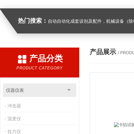
热门搜索：
自动自动化成套设别及配件，机械设备（除特种设备）及配件制造，加工（以上限分支机构经营），设计，批发，零售，模具，五金制品，工具加工（限分支机构经营），设计，批发，零售。五金交电，金属材料，金属制品，不锈钢制品，建筑材料，钢材，橡塑制品，环保设备，润滑剂，汽车配件，摩托车配件的批发，零售。（企业经营涉及行政许可的，凭许可证件经营）化成套设别及配件，机械设备（除特种设备）及配件制
产品展示
/ PROD
产品分类
PRODUCT CATEGORY
仪器仪表
冲击器
流变仪
拉力仪