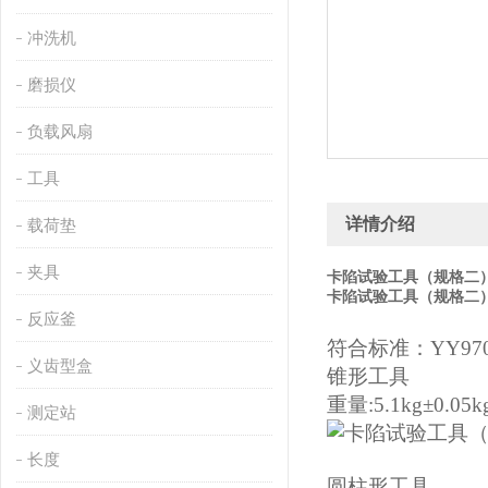
冲洗机
磨损仪
负载风扇
工具
详情介绍
载荷垫
夹具
卡陷试验工具（规格二）
卡陷试验工具（规格二）
反应釜
符合标准：YY9706
义齿型盒
锥形工具
重量:5.1kg±0.05k
测定站
长度
圆柱形工具