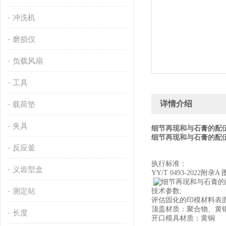
冲洗机
磨损仪
负载风扇
工具
详情介绍
载荷垫
夹具
细节再现和与石膏的配
细节再现和与石膏的配
反应釜
执行标准：
义齿型盒
YY/T 0493-2022附录A 
测定站
技术参数;
评估固化的印模材料表
顶盖材质：聚合物、黄
长度
开口模具材质：黄铜