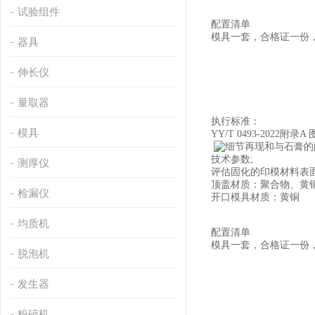
试验组件
配置清单
模具一套，合格证一份
器具
伸长仪
量取器
执行标准：
模具
YY/T 0493-2022附录A 
技术参数;
测厚仪
评估固化的印模材料表
顶盖材质：聚合物、黄
检漏仪
开口模具材质：黄铜
均质机
配置清单
模具一套，合格证一份
脱泡机
发生器
粉碎机