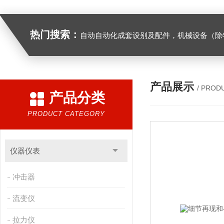
热门搜索：
自动自动化成套设别及配件，机械设备（除特种设备）及配件制造，加工（以上限分支机构经营），设计，批发，零售，模具，五金制品，工具加工（限分支机构经营），设计，批发，零售。五金交电，金属材料，金属制品，不锈钢制品，建筑材料，钢材，橡塑制品，环保设备，润滑剂，汽车配件，摩托车配件的批发，零售。（企业经营涉及行政许可的，凭许可证件经营）化成套设别及配件，机械设备（除特种设备）及配件制
产品展示
/ PROD
产品分类
PRODUCT CATEGORY
仪器仪表
冲击器
流变仪
拉力仪