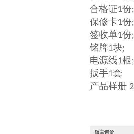
合格证
份
1
;
保修卡
份
1
;
签收单
份
1
;
铭牌
块
1
;
电源线
根
1
;
扳手
套
1
产品样册
2
留言询价