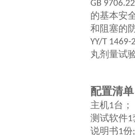
GB 9706.2
的基本安
和阻塞的
YY/T 1469-
丸剂量试
配置清单
主机
台；
1
测试软件
1
说明书
份
1
;