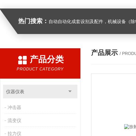
热门搜索：
自动自动化成套设别及配件，机械设备（除特种设备）及配件制造，加工（以上限分支机构经营），设计，批发，零售，模具，五金制品，工具加工（限分支机构经营），设计，批发，零售。五金交电，金属材料，金属制品，不锈钢制品，建筑材料，钢材，橡塑制品，环保设备，润滑剂，汽车配件，摩托车配件的批发，零售。（企业经营涉及行政许可的，凭许可证件经营）化成套设别及配件，机械设备（除特种设备）及配件制
产品展示
/ PROD
产品分类
PRODUCT CATEGORY
仪器仪表
冲击器
流变仪
拉力仪