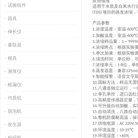
应用领域
试验组件
适用于水质及自来水行
项目的蒸发浓缩，
(TDS)
器具
产品参数
浓度温度：室温
℃
1.
-600
伸长仪
加酸温度：室温
℃
2.
-600
浓缩样品量：
～
3.
1
9999
量取器
浓缩终点：根据实验
4.
单次加液：根据实验
5.
模具
清洗时间：单位秒，
6.
浓缩单元：
位，单
7.
1-8
蒸发器皿：兼容
测厚仪
8.
125ml
智能报警，语音文字
9.
国标方法，样品无需
10.
检漏仪
八通道独立运行，一
11.
单孔单控，进口远红
12.
均质机
高精度传感器定量，
13.
可升级自动加酸，实
14.
脱泡机
自动清洗，八路自动
15.
整机防腐耐高温，保
16.
供电电源：
17.
AC 220V,5
发生器
环境温度：
℃
18.
10-35
环境湿度：
19.
<60%
粉碎机