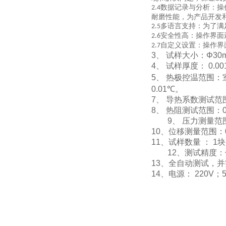
数据记录与分析：操
2.4
耐磨性能，为产品开发
多语言支持：为了满
2.5
安全性高：操作界面
2.6
自定义设置：操作界
2.7
3
、
试样大小：
Φ30
4
、
试样厚度：
0.00
5
、
热极控温范围：
0.01
℃
。
7
、
导热系数测试范
8
、
热阻测试范围：
9
、
压力测量范
10
、位移测量范围：
11
、试样数量
：
1
块
1
2
、测试精度：
1
3
、全自动测试，并
1
4
、电源：
220V
；