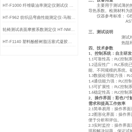
二、设备用途
HT-F1000 纤维吸油率测定仪测试仪 产品质量好
主要用于测试薄的
导热系数。检测材料为
GB
仪器参考标准：
HT-F962 纺织品弯曲性能测定仪-马鞍法 测试原理
AS
轮椅测试表面摩擦系数测定仪 HT-NM1134 使用防范
三、测试说明
测试
HT-F1140 塑料酚醛树脂活塞式凝胶时间测定仪的测试原理 操作规程
热阻
四、技术参数
、控制系统：自主研发
1
可靠性高：
控制
1.1
PLC
适应性广：
系统
1.2
PLC
能、不同规模的系统。
数据处理能力强：
1.3
PL
通信能力强：
控
1.4
PLC
可扩展性：
控制
1.5
PLC
稳定性高：
控制
1.6
PLC
、操作界面：彩色
寸
2
7
需求和提高工作效率
简单易用：操作界面
2.1
图形化界面：
操作界
2.2
便于分析和评估。
实时监控：操作界面
2.3
现和解决问题，保证试